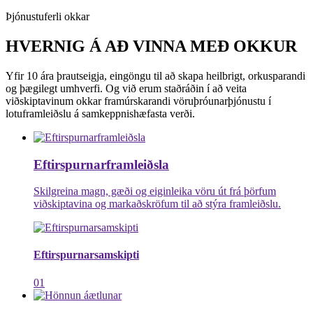
Þjónustuferli okkar
HVERNIG Á AÐ VINNA MEÐ OKKUR
Yfir 10 ára þrautseigja, eingöngu til að skapa heilbrigt, orkusparandi
og þægilegt umhverfi. Og við erum staðráðin í að veita
viðskiptavinum okkar framúrskarandi vöruþróunarþjónustu í
lotuframleiðslu á samkeppnishæfasta verði.
Eftirspurnarframleiðsla
Skilgreina magn, gæði og eiginleika vöru út frá þörfum
viðskiptavina og markaðskröfum til að stýra framleiðslu.
Eftirspurnarsamskipti
01