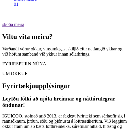
01
skoða meira
Viltu vita meira?
Varðandi vörur okkar, vinsamlegast skiljið eftir netfangið ykkar og
við höfum samband við ykkur innan sólarhrings.
FYRIRSPURN NÚNA
UM OKKUR
Fyrirtækjaupplýsingar
Leyfðu fólki að njóta hreinnar og náttúrulegrar
öndunar!
IGUICOO, stofnað árið 2013, er faglegt fyrirtæki sem sérhæfir sig í
rannsóknum, þróun, sölu og þjónustu á loftræstikerfum. Við leggjum
okkur fram um að bæta lofthreinleika, súrefnisinnihald, hitastig og