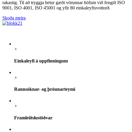
rakastig. Til að tryggja betur gæði vörunnar höfum við fengið ISO
9001, ISO 4001, ISO 45001 og yfir 80 einkaleyfisvottorð.
Skoða meira
+
Einkaleyfi á uppfinningum
+
Rannsóknar- og þróunarteymi
+
Framleiðslustöðvar