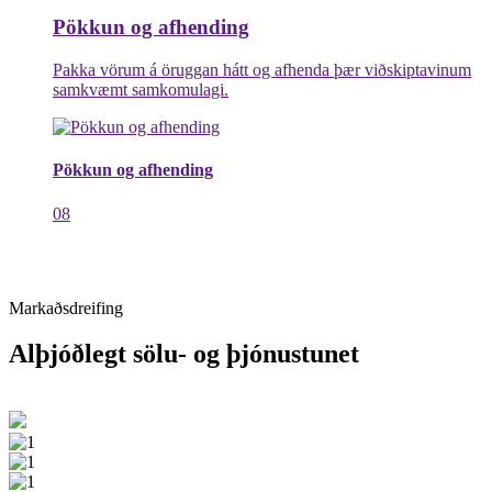
Pökkun og afhending
Pakka vörum á öruggan hátt og afhenda þær viðskiptavinum
samkvæmt samkomulagi.
Pökkun og afhending
08
Markaðsdreifing
Alþjóðlegt sölu- og þjónustunet