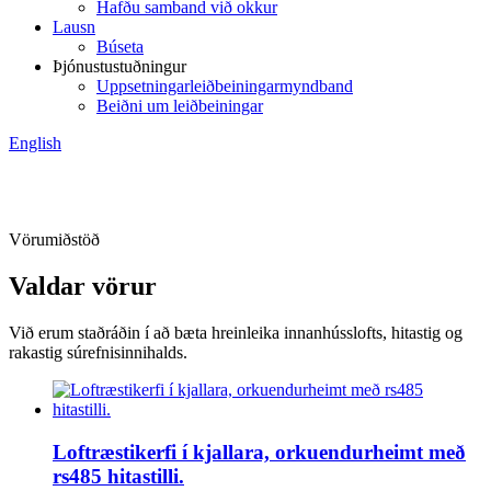
Hafðu samband við okkur
Lausn
Búseta
Þjónustustuðningur
Uppsetningarleiðbeiningarmyndband
Beiðni um leiðbeiningar
English
Vörumiðstöð
Valdar vörur
Við erum staðráðin í að bæta hreinleika innanhússlofts, hitastig og
rakastig súrefnisinnihalds.
Loftræstikerfi í kjallara, orkuendurheimt með
rs485 hitastilli.