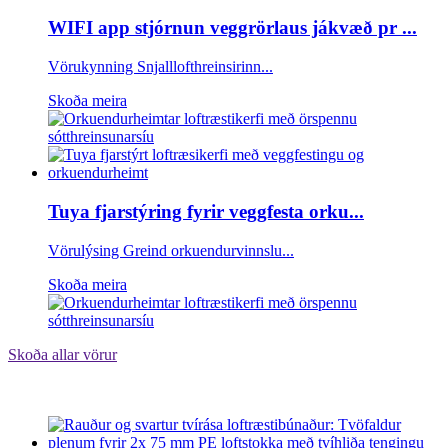
WIFI app stjórnun veggrörlaus jákvæð pr ...
Vörukynning Snjalllofthreinsirinn...
Skoða meira
Tuya fjarstýring fyrir veggfesta orku...
Vörulýsing Greind orkuendurvinnslu...
Skoða meira
Skoða allar vörur