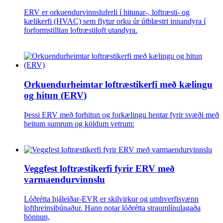
ERV er orkuendurvinnsluferli í hitunar-, loftræsti- og
kælikerfi (HVAC) sem flytur orku úr útblæstri innandyra í
forformstilltan loftræstiloft utandyra.
Orkuendurheimtar loftræstikerfi með kælingu
og hitun (ERV)
Þessi ERV með forhitun og forkælingu hentar fyrir svæði með
heitum sumrum og köldum vetrum:
Veggfest loftræstikerfi fyrir ERV með
varmaendurvinnslu
Lóðrétta hjáleiðar-EVR er skilvirkur og umhverfisvænn
lofthreinsibúnaður. Hann notar lóðrétta straumlínulagaða
hönnun,