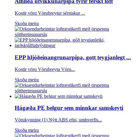
Alhliða útvíkkunarpípa fyrir ferskt loft
Kostir vöru Vörubreytur sérstakur ...
Skoða meira
EPP hljóðeinangrunarpípa, gott teygjanlegt ...
Kostir vöru Vörubreyta Vöru...
Skoða meira
Hágæða PE belgur sem minnkar samskeyti
Vörukynning (1) Nýtt ABS efni, umhverfis...
Skoða meira