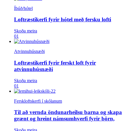
Íbúð/hótel
Loftræstikerfi fyrir hótel með fersku lofti
Skoða meira
01
Atvinnuhúsnæði
Loftræstikerfi fyrir ferskt loft fyrir
atvinnuhúsnæði
Skoða meira
01
Ferskloftskerfi í skólanum
Til að vernda öndunarheilsu barna og skapa
grænt og hreint námsumhverfi fyrir börn,
Skoða meira