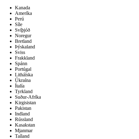
Kanada
Ameríka
Perú
Síle
Svíþjóð
Noregur
Bretland
Þýskaland
Sviss
Frakkland
Spánn
Portúgal
Litháíska
Úkraína
Ítalía
Tyrkland
Suður-Afríka
Kirgisistan
Pakistan
Indland
Rússland
Kasakstan
Mjanmar
Taíland