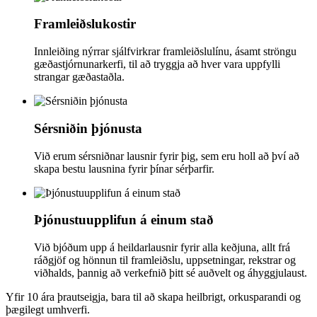
Framleiðslukostir
Innleiðing nýrrar sjálfvirkrar framleiðslulínu, ásamt ströngu
gæðastjórnunarkerfi, til að tryggja að hver vara uppfylli
strangar gæðastaðla.
Sérsniðin þjónusta
Við erum sérsniðnar lausnir fyrir þig, sem eru holl að því að
skapa bestu lausnina fyrir þínar sérþarfir.
Þjónustuupplifun á einum stað
Við bjóðum upp á heildarlausnir fyrir alla keðjuna, allt frá
ráðgjöf og hönnun til framleiðslu, uppsetningar, rekstrar og
viðhalds, þannig að verkefnið þitt sé auðvelt og áhyggjulaust.
Yfir 10 ára þrautseigja, bara til að skapa heilbrigt, orkusparandi og
þægilegt umhverfi.