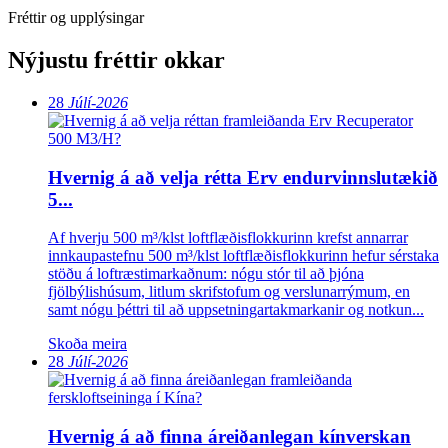
Fréttir og upplýsingar
Nýjustu fréttir okkar
28
Júlí-2026
Hvernig á að velja rétta Erv endurvinnslutækið
5...
Af hverju 500 m³/klst loftflæðisflokkurinn krefst annarrar
innkaupastefnu 500 m³/klst loftflæðisflokkurinn hefur sérstaka
stöðu á loftræstimarkaðnum: nógu stór til að þjóna
fjölbýlishúsum, litlum skrifstofum og verslunarrýmum, en
samt nógu þéttri til að uppsetningartakmarkanir og notkun...
Skoða meira
28
Júlí-2026
Hvernig á að finna áreiðanlegan kínverskan