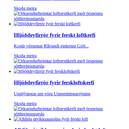
Skoða meira
Hljóðdeyfirrör fyrir ferskt loftkerfi
Kostir vörunnar Ríkjandi einkenni Góð...
Skoða meira
Hljóðdeyfirrör fyrir ferskloftskerfi
Upplýsingar um vöru Uppsetningarsýning
Skoða meira