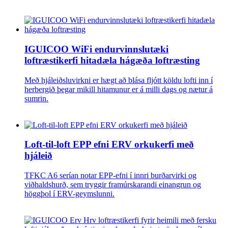
IGUICOO WiFi endurvinnslutæki
loftræstikerfi hitadæla hágæða loftræsting
Með hjáleiðsluvirkni er hægt að blása fljótt köldu lofti inn í
herbergið þegar mikill hitamunur er á milli dags og nætur á
sumrin.
Loft-til-loft EPP efni ERV orkukerfi með
hjáleið
TFKC A6 serían notar EPP-efni í innri burðarvirki og
viðhaldshurð, sem tryggir framúrskarandi einangrun og
höggþol í ERV-geymslunni.