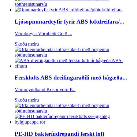
Ljósopnunardeyfir fyrir ABS loftdreifara/...
Vörubreyta Vöruheiti Gerð ...
Skoða meira
Fersklofts ABS dreifingaraðili með hágæða...
Vörumyndband Kostir vöru P...
Skoða meira
PE-HD bakteríudrepandi ferskt loft