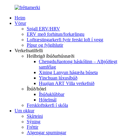
Heim
Vörur
Snjall ERV/HRV
ERV með forhitun/forkælingu
Loftræstingarkerfi fyrir ferskt loft í vegg
Pípur og fylgihlutir
Verkefnatilfelli
Heilbrigð íbúðarhúsnæði
ChengduJiaotong háskólinn – Alþjóðlegt
samfélag
Xining Lanyun hágæða búseta
Yinchuan lúxusíbúð
Huajian ART Villa verkefnið
Íbúð/hótel
Íbúðaklúbbar
Hótelmál
Ferskloftskerfi í skóla
Um okkur
Skírteini
Sýning
Fréttir
Algengar spurningar