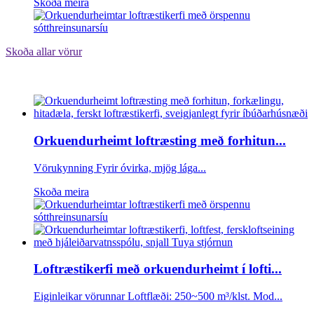
Skoða meira
Skoða allar vörur
Orkuendurheimt loftræsting með forhitun...
Vörukynning Fyrir óvirka, mjög lága...
Skoða meira
Loftræstikerfi með orkuendurheimt í lofti...
Eiginleikar vörunnar Loftflæði: 250~500 m³/klst. Mod...