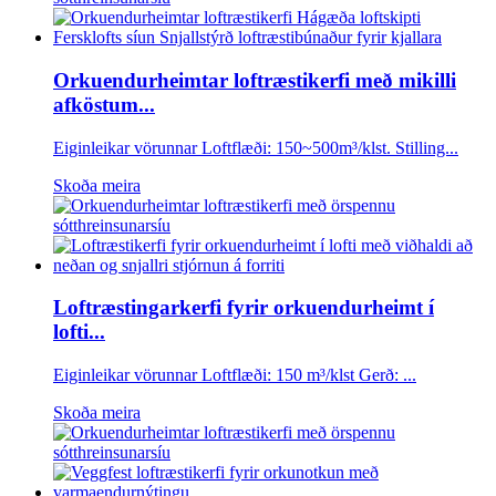
Orkuendurheimtar loftræstikerfi með mikilli
afköstum...
Eiginleikar vörunnar Loftflæði: 150~500m³/klst. Stilling...
Skoða meira
Loftræstingarkerfi fyrir orkuendurheimt í
lofti...
Eiginleikar vörunnar Loftflæði: 150 m³/klst Gerð: ...
Skoða meira