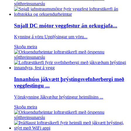
Snjall DC mótor veggfestur án orkugjafa...
Kynning á vöru Upplýsingar um vöru...
Skoða meira
Innanhúss jákvætt þrýstingsvefnherbergi með
veggfestingu ...
Vörukynning Jákvæður þrýstingur heimilisins ...
Skoða meira