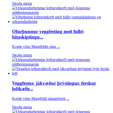
Skoða meira
Ofurþunnur veggfesting með fullri
hitaskiptingu...
Kostir vöru Margfeldis síun ...
Skoða meira
Veggfestur, jákvæður þrýstingur, ferskur
loftkælir...
Kostir vöru Margfeldi síunarforrit ...
Skoða meira