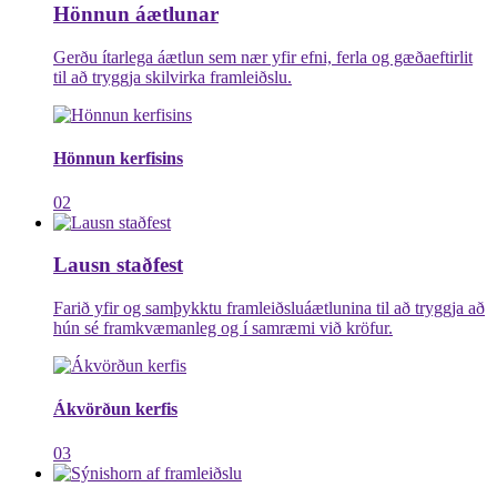
Hönnun áætlunar
Gerðu ítarlega áætlun sem nær yfir efni, ferla og gæðaeftirlit
til að tryggja skilvirka framleiðslu.
Hönnun kerfisins
02
Lausn staðfest
Farið yfir og samþykktu framleiðsluáætlunina til að tryggja að
hún sé framkvæmanleg og í samræmi við kröfur.
Ákvörðun kerfis
03