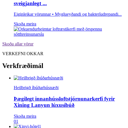
sveigjanlegt ...
Eiginleikar vörunnar • Myglueyðandi og bakteríudrepandi...
Skoða meira
Skoða allar vörur
VERKEFNI OKKAR
Verkfræðimál
Heilbrigð íbúðarhúsnæði
Þægilegt innanhússloftstjórnunarkerfi fyrir
Xining Lanyun lúxusíbúð
Skoða meira
01