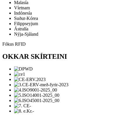
Malasía
Víetnam
Indónesía
Suður-Kórea
Filippseyjum
Ástralía
Nýja-Sjáland
Fókus RFID
OKKAR SKÍRTEINI