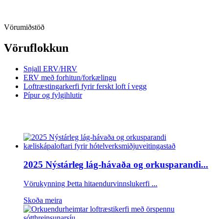
Vörumiðstöð
Vöruflokkun
Snjall ERV/HRV
ERV með forhitun/forkælingu
Loftræstingarkerfi fyrir ferskt loft í vegg
Pípur og fylgihlutir
2025 Nýstárleg lág-hávaða og orkusparandi...
Vörukynning Þetta hitaendurvinnslukerfi ...
Skoða meira