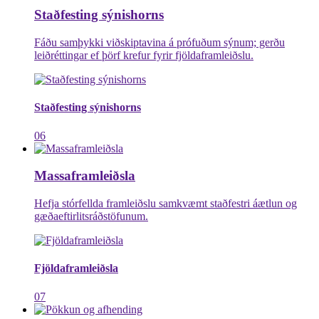
Staðfesting sýnishorns
Fáðu samþykki viðskiptavina á prófuðum sýnum; gerðu
leiðréttingar ef þörf krefur fyrir fjöldaframleiðslu.
Staðfesting sýnishorns
06
Massaframleiðsla
Hefja stórfellda framleiðslu samkvæmt staðfestri áætlun og
gæðaeftirlitsráðstöfunum.
Fjöldaframleiðsla
07