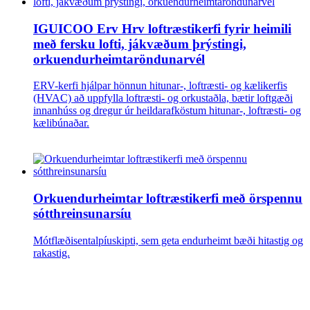
IGUICOO Erv Hrv loftræstikerfi fyrir heimili
með fersku lofti, jákvæðum þrýstingi,
orkuendurheimtaröndunarvél
ERV-kerfi hjálpar hönnun hitunar-, loftræsti- og kælikerfis
(HVAC) að uppfylla loftræsti- og orkustaðla, bætir loftgæði
innanhúss og dregur úr heildarafköstum hitunar-, loftræsti- og
kælibúnaðar.
Orkuendurheimtar loftræstikerfi með örspennu
sótthreinsunarsíu
Mótflæðisentalpíuskipti, sem geta endurheimt bæði hitastig og
rakastig.