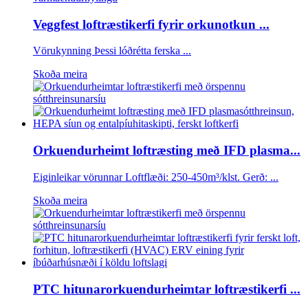
Veggfest loftræstikerfi fyrir orkunotkun ...
Vörukynning Þessi lóðrétta ferska ...
Skoða meira
Orkuendurheimt loftræsting með IFD plasma...
Eiginleikar vörunnar Loftflæði: 250-450m³/klst. Gerð: ...
Skoða meira
PTC hitunarorkuendurheimtar loftræstikerfi ...