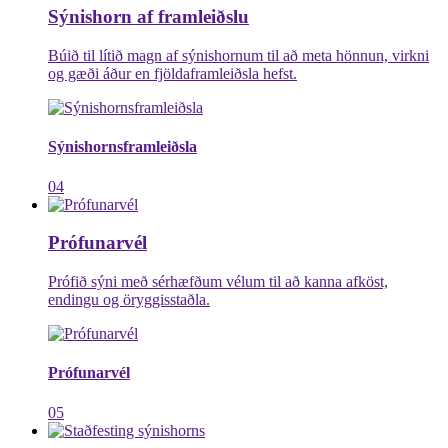
Sýnishorn af framleiðslu
Búið til lítið magn af sýnishornum til að meta hönnun, virkni
og gæði áður en fjöldaframleiðsla hefst.
Sýnishornsframleiðsla
04
Prófunarvél
Prófið sýni með sérhæfðum vélum til að kanna afköst,
endingu og öryggisstaðla.
Prófunarvél
05