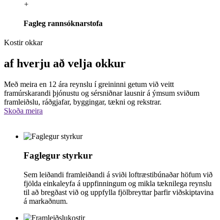
+
Fagleg rannsóknarstofa
Kostir okkar
af hverju að velja okkur
Með meira en 12 ára reynslu í greininni getum við veitt
framúrskarandi þjónustu og sérsniðnar lausnir á ýmsum sviðum
framleiðslu, ráðgjafar, byggingar, tækni og rekstrar.
Skoða meira
Faglegur styrkur
Sem leiðandi framleiðandi á sviði loftræstibúnaðar höfum við
fjölda einkaleyfa á uppfinningum og mikla tæknilega reynslu
til að bregðast við og uppfylla fjölbreyttar þarfir viðskiptavina
á markaðnum.