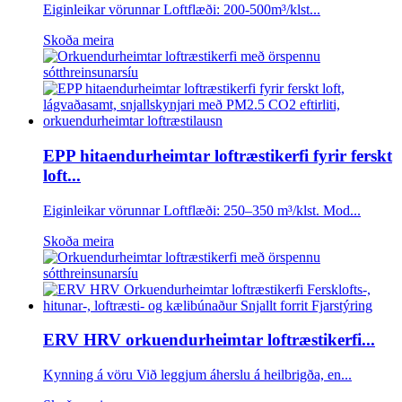
Eiginleikar vörunnar Loftflæði: 200-500m³/klst...
Skoða meira
EPP hitaendurheimtar loftræstikerfi fyrir ferskt
loft...
Eiginleikar vörunnar Loftflæði: 250–350 m³/klst. Mod...
Skoða meira
ERV HRV orkuendurheimtar loftræstikerfi...
Kynning á vöru Við leggjum áherslu á heilbrigða, en...