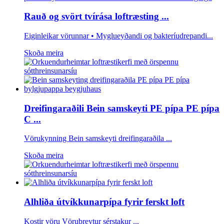
Rauð og svört tvírása loftræsting ...
Eiginleikar vörunnar • Myglueyðandi og bakteríudrepandi...
Skoða meira
Dreifingaraðili Bein samskeyti PE pípa PE pípa
C ...
Vörukynning Bein samskeyti dreifingaraðila ...
Skoða meira
Alhliða útvíkkunarpípa fyrir ferskt loft
Kostir vöru Vörubreytur sérstakur ...