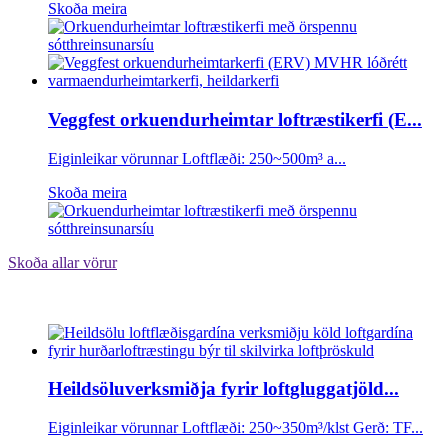
Skoða meira
Veggfest orkuendurheimtar loftræstikerfi (E...
Eiginleikar vörunnar Loftflæði: 250~500m³ a...
Skoða meira
Skoða allar vörur
Heildsöluverksmiðja fyrir loftgluggatjöld...
Eiginleikar vörunnar Loftflæði: 250~350m³/klst Gerð: TF...